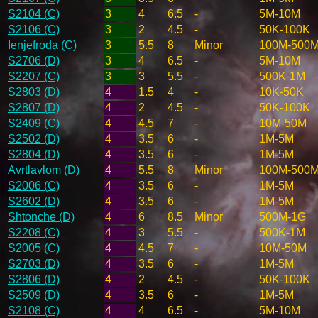
S2104 (C)
3
4
6.5
-
5M-10M
S2106 (C)
3
2
4.5
-
50K-100K
Ienjefroda (C)
3
5.5
8
Minor
100M-500
S2706 (D)
3
4
6.5
-
5M-10M
S2207 (C)
3
3
5.5
-
500K-1M
S2803 (D)
4
1.5
4
-
10K-50K
S2807 (D)
4
2
4.5
-
50K-100K
S2409 (C)
4
4.5
7
-
10M-50M
S2502 (D)
4
3.5
6
-
1M-5M
S2804 (D)
4
3.5
6
-
1M-5M
Avrtlavlom (D)
4
5.5
8
Minor
100M-500
S2006 (C)
4
3.5
6
-
1M-5M
S2602 (D)
4
3.5
6
-
1M-5M
Shtonche (D)
4
6
8.5
Minor
500M-1G
S2208 (C)
4
3
5.5
-
500K-1M
S2005 (C)
4
4.5
7
-
10M-50M
S2703 (D)
4
3.5
6
-
1M-5M
S2806 (D)
4
2
4.5
-
50K-100K
S2509 (D)
4
3.5
6
-
1M-5M
S2108 (C)
4
4
6.5
-
5M-10M