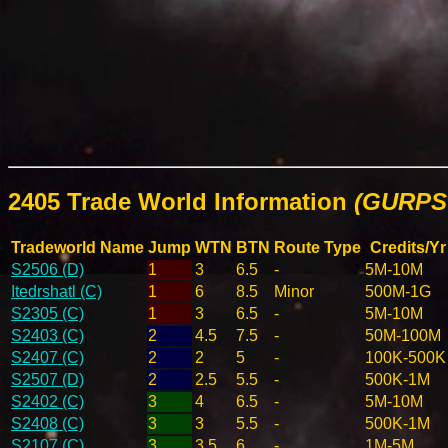
2405 Trade World Information
(GURPS 
Tradeworld Name
Jump
WTN
BTN
Route Type
Credits/Yr
S2506 (D)
1
3
6.5
-
5M-10M
Itedrshatl (C)
1
6
8.5
Minor
500M-1G
S2305 (C)
1
3
6.5
-
5M-10M
S2403 (C)
2
4.5
7.5
-
50M-100M
S2407 (C)
2
2
5
-
100K-500K
S2507 (D)
2
2.5
5.5
-
500K-1M
S2402 (C)
3
4
6.5
-
5M-10M
S2408 (C)
3
3
5.5
-
500K-1M
S2107 (C)
3
3.5
6
-
1M-5M