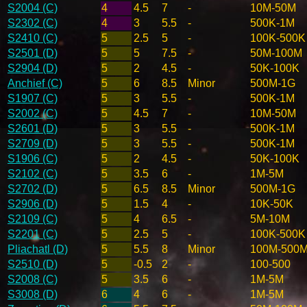
S2004 (C)
4
4.5
7
-
10M-50M
S2302 (C)
4
3
5.5
-
500K-1M
S2410 (C)
5
2.5
5
-
100K-500K
S2501 (D)
5
5
7.5
-
50M-100M
S2904 (D)
5
2
4.5
-
50K-100K
Anchief (C)
5
6
8.5
Minor
500M-1G
S1907 (C)
5
3
5.5
-
500K-1M
S2002 (C)
5
4.5
7
-
10M-50M
S2601 (D)
5
3
5.5
-
500K-1M
S2709 (D)
5
3
5.5
-
500K-1M
S1906 (C)
5
2
4.5
-
50K-100K
S2102 (C)
5
3.5
6
-
1M-5M
S2702 (D)
5
6.5
8.5
Minor
500M-1G
S2906 (D)
5
1.5
4
-
10K-50K
S2109 (C)
5
4
6.5
-
5M-10M
S2201 (C)
5
2.5
5
-
100K-500K
Pliachatl (D)
5
5.5
8
Minor
100M-500
S2510 (D)
5
-0.5
2
-
100-500
S2008 (C)
5
3.5
6
-
1M-5M
S3008 (D)
6
4
6
-
1M-5M