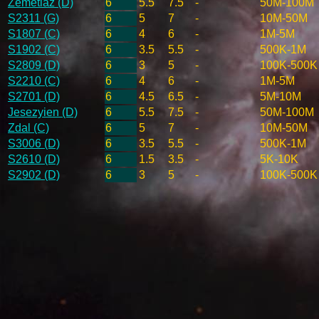
Zemetiaz (D)
6
5.5
7.5
-
50M-100M
S2311 (G)
6
5
7
-
10M-50M
S1807 (C)
6
4
6
-
1M-5M
S1902 (C)
6
3.5
5.5
-
500K-1M
S2809 (D)
6
3
5
-
100K-500K
S2210 (C)
6
4
6
-
1M-5M
S2701 (D)
6
4.5
6.5
-
5M-10M
Jesezyien (D)
6
5.5
7.5
-
50M-100M
Zdal (C)
6
5
7
-
10M-50M
S3006 (D)
6
3.5
5.5
-
500K-1M
S2610 (D)
6
1.5
3.5
-
5K-10K
S2902 (D)
6
3
5
-
100K-500K