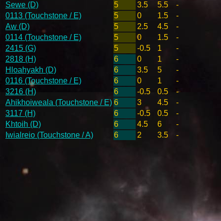
Sewe (D)
5
3.5
5.5
-
0113 (Touchstone / E)
5
0
1.5
-
Aw (D)
5
2.5
4.5
-
0114 (Touchstone / E)
5
0
1.5
-
2415 (G)
5
-0.5
1
-
2818 (H)
6
0
1
-
Hloahyakh (D)
6
3.5
5
-
0116 (Touchstone / E)
6
0
1
-
3216 (H)
6
-0.5
0.5
-
Ahikhoiweala (Touchstone / E)
6
3
4.5
-
3117 (H)
6
-0.5
0.5
-
Khtoih (D)
6
4.5
6
-
Iwialreio (Touchstone / A)
6
2
3.5
-