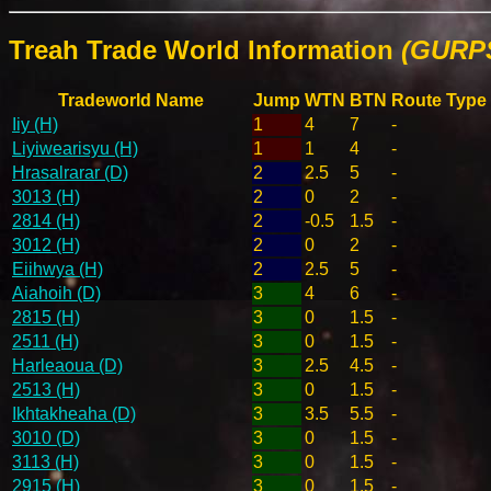
Treah Trade World Information
(GURPS
Tradeworld Name
Jump
WTN
BTN
Route Type
Iiy (H)
1
4
7
-
Liyiwearisyu (H)
1
1
4
-
Hrasalrarar (D)
2
2.5
5
-
3013 (H)
2
0
2
-
2814 (H)
2
-0.5
1.5
-
3012 (H)
2
0
2
-
Eiihwya (H)
2
2.5
5
-
Aiahoih (D)
3
4
6
-
2815 (H)
3
0
1.5
-
2511 (H)
3
0
1.5
-
Harleaoua (D)
3
2.5
4.5
-
2513 (H)
3
0
1.5
-
Ikhtakheaha (D)
3
3.5
5.5
-
3010 (D)
3
0
1.5
-
3113 (H)
3
0
1.5
-
2915 (H)
3
0
1.5
-