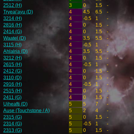
2512 (H)
3
0
1.5
-
Tryeai'ayu (D)
4
4.5
6.5
-
3214 (H)
4
-0.5
1
-
2816 (H)
4
0
1.5
-
2414 (G)
4
0
1.5
-
Waatel (D)
4
3.5
5.5
-
3115 (H)
4
-0.5
1
-
Ahlalria (D)
4
3.5
5.5
-
3212 (H)
4
0
1.5
-
2615 (H)
4
-0.5
1
-
2412 (G)
4
0
1.5
-
3110 (D)
4
0
1.5
-
2916 (H)
4
-0.5
1
-
2515 (H)
4
0
1.5
-
2411 (G)
4
0
1.5
-
Uiheafti (D)
5
5
7
-
Ause (Touchstone / A)
5
2
4
-
2315 (G)
5
0
1.5
-
2314 (G)
5
-0.5
1
-
2313 (G)
5
0
1.5
-